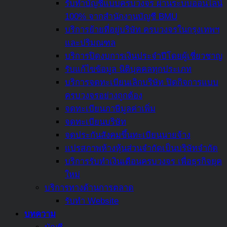
หาก
รับทำบัญชีแบบครบวงจร ผ่านระบบออนไลน์
ไม่
100% จากสำนักงานบัญชี BMU
จ่าย
บริการย้ายที่อยู่บริษัท ครบวงจรในกรุงเทพฯ
หรือ
และปริมณฑล
หลีก
บริการปิดงบการเงินประจำปีโดยผู้เชี่ยวชาญ
เลี่ยง
รับแก้ไขข้อมูล นิติบุคคลทุกประเภท
ภาษี
บริการจดทะเบียนเลิกบริษัท ปิดกิจการแบบ
สรุป
ครบวงจรอย่างถูกต้อง
ครบ
จดทะเบียนภาษีมูลค่าเพิ่ม
แล้ว
จดทะเบียนบริษัท
ที่
จดประกันสังคมขึ้นทะเบียนนายจ้าง
นี่
แปรสภาพห้างหุ้นส่วนจำกัดเป็นบริษัทจำกัด
บริการรับทำเงินเดือนครบวงจร เพื่อธุรกิจยุค
ใหม่
บริการทางด้านการตลาด
รับทำ Website
บทความ