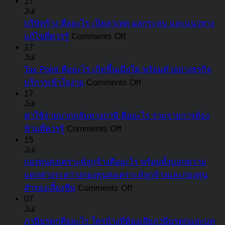
17
สิ่ง
อะไร
ตอบ
บอ
Jul
ไม่
ที่
ทำไม
โจทย์
บริษัทร้าง คืออะไร เปิดสาเหตุ ผลกระทบ และแนวทาง
ขั้น
หมุนเวียน
ต้อง
ผิด
ธุรกิจ
on
แก้ไขที่ควรรู้
Comments Off
ตอ
คือ
รู้
กฎหมาย
บริษัท
17
กา
อะไร
อัปเดต
Jul
และ
ร้าง
รับ
มี
Tax Point คืออะไร เกิดขึ้นเมื่อใด พร้อมตัวอย่างธุรกิจ
ล่าสุด
ความ
คือ
เงิ
อะไร
on
บริการเข้าใจง่าย
Comments Off
เสี่ยง
อะไร
ชด
Tax
บ้าง
17
ที่
เปิด
Point
สำ
Jul
ที่
ต้อง
สาเหตุ
คือ
ลูก
ค่าใช้จ่ายบวกกลับทางภาษี คืออะไร รวมรายการต้อง
แตก
รู้
ผลก
อะไร
on
สรุ
ห้ามที่ควรรู้
Comments Off
ต่าง
ระทบ
ค่า
เกิด
15
คร
จาก
Jul
และ
ใช้
ขึ้น
แล้
สินทรัพย์
กองทุนสงเคราะห์ลูกจ้างคืออะไร พร้อมทั้งบอกความ
แนวทาง
จ่าย
เมื่อ
ที่
หมุนเวียน
แตกต่างระหว่างกองทุนสงเคราะห์ลูกจ้างและกองทุน
แก้ไข
บวก
ใด
นี่
on
สำรองเลี้ยงชีพ
Comments Off
ที่
กลับ
พร้อม
กองทุน
07
ควร
ทาง
ตัวอย่าง
Jul
สงเคราะห์
รู้
ภาษี
ธุรกิจ
ภาษีมรดกคืออะไร ใครบ้างที่ต้องเสียภาษีมรดกและบท
ลูกจ้าง