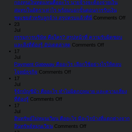
กองทุนเงินทดแทนคืออะไร นายจ้างจะต้องจ่ายเงิน
สมทบในอัตราเท่าไร พร้อมบอกขั้นตอนการรับเงิน
on
ชดเชยสำหรับลูกจ้าง สรุปครบแล้วที่นี่
Comments Off
กอ
23
Jul
เงิ
กรรมการบริษัท คือใคร? สรุปหน้าที่ ความรับผิดชอบ
ทด
on
และสิ่งที่ต้องรู้ อัปเดตล่าสุด
Comments Off
คือ
กรรมการ
17
อะ
Jul
บริษัท
นา
Payment Gateway คืออะไร เลือกใช้อย่างไรให้ตอบ
คือ
จะ
on
โจทย์ธุรกิจ
Comments Off
ใคร?
Payment
ต้อ
17
สรุป
Gateway
Jul
จ่า
หน้าที่
คือ
รู้จักบัญชีม้า คืออะไร ทำไมผิดกฎหมาย และความเสี่ยง
เงิ
ความ
อะไร
on
ที่ต้องรู้
Comments Off
สม
รับ
รู้จัก
เลือก
17
ใน
Jul
ผิด
บัญชี
ใช้
อั
สินทรัพย์ไม่หมุนเวียน คืออะไร มีอะไรบ้างที่แตกต่างจาก
ชอบ
ม้า
อย่างไร
เท่
on
สินทรัพย์หมุนเวียน
Comments Off
และ
คือ
ให้
พร
สินทรัพย์