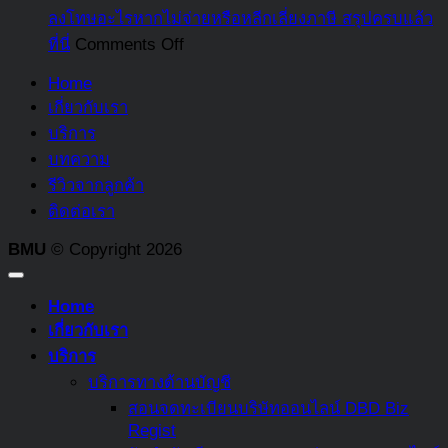
คือ
บริการ
ลงโทษอะไรหากไม่จ่ายหรือหลีกเลี่ยงภาษี สรุปครบแล้ว
คือ
อะไร
เข้าใจ
on
ที่นี่
Comments Off
อะไร
รวม
ง่าย
ภาษี
พร้อม
Home
รายการ
มรดก
ทั้ง
เกี่ยวกับเรา
ต้อง
คือ
บอก
บริการ
ห้าม
อะไร
ความ
บทความ
ที่
ใคร
แตก
รีวิวจากลูกค้า
ควร
บ้าง
ต่าง
ติดต่อเรา
รู้
ที่
ระหว่าง
ต้อง
BMU
© Copyright 2026
กองทุน
เสีย
สงเคราะห์
ภาษี
Home
ลูกจ้าง
มรดก
เกี่ยวกับเรา
และ
และ
บริการ
กองทุน
บท
บริการทางด้านบัญชี
สำรอง
ลงโทษ
สอนจดทะเบียนบริษัทออนไลน์ DBD Biz
เลี้ยง
อะไร
Regist
ชีพ