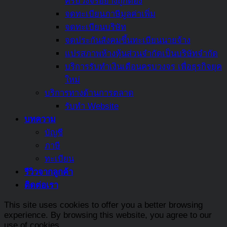
ครบวงจรอย่างถูกต้อง
จดทะเบียนภาษีมูลค่าเพิ่ม
จดทะเบียนบริษัท
จดประกันสังคมขึ้นทะเบียนนายจ้าง
แปรสภาพห้างหุ้นส่วนจำกัดเป็นบริษัทจำกัด
บริการรับทำเงินเดือนครบวงจร เพื่อธุรกิจยุค
ใหม่
บริการทางด้านการตลาด
รับทำ Website
บทความ
บัญชี
ภาษี
ทะเบียน
รีวิวจากลูกค้า
ติดต่อเรา
This site uses cookies to offer you a better browsing
experience. By browsing this website, you agree to our
use of cookies.