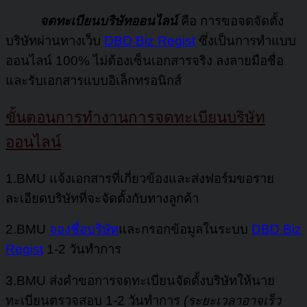
จดทะเบียนบริษัทออนไลน์
คือ การขอจดจัดตั้ง
บริษัทผ่านทางเว็บ
DBD Biz Regist
ซึ่งเป็นการทำแบบ
ออนไลน์ 100% ไม่ต้องเซ็นเอกสารจริง ลงลายมือชื่อ
และรับเอกสารแบบอิเล็กทรอนิกส์
ขั้นตอนการทำงานการจดทะเบียนบริษัท
ออนไลน์
1.BMU แจ้งเอกสารที่เกี่ยวข้องและส่งฟอร์มขอราย
ละเอียดบริษัทที่จะจัดตั้งกับทางลูกค้า
2.BMU
จองชื่อบริษัท
และกรอกข้อมูลในระบบ
DBD Biz
Regist
1-2 วันทำการ
3.BMU ส่งคำขอการจดทะเบียนจัดตั้งบริษัทให้นาย
ทะเบียนตรวจสอบ 1-2 วันทำการ
(ระยะเวลาอาจเร็ว