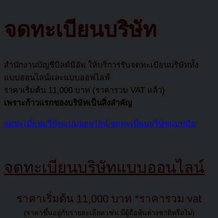
จดทะเบียนบริษัท
สำนักงานบัญชีบิลด์มีอัพ ให้บริการรับจดทะเบียนบริษัททั้ง
แบบออนไลน์และแบบออฟไลฟ์
ราคาเริ่มต้น 11,000 บาท (ราคารวม VAT แล้ว)
เพราะก้าวแรกของบริษัทเป็นสิ่งสำคัญ
จดทะเบียนบริษัทแบบออนไลน์
จดทะเบียนบริษัทแบบมือ
จดทะเบียนบริษัทแบบออนไลน์
ราคาเริ่มต้น 11,000 บาท *ราคารวม vat
(ราคาขึ้นอยู่กับรายละเอียด เช่น มีผู้ถือหุ้นต่างชาติหรือไม่)