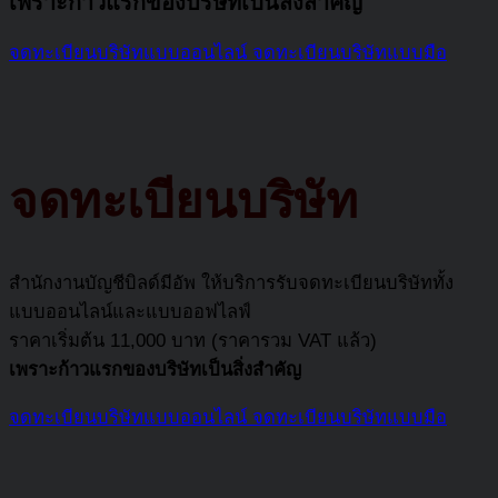
เพราะก้าวแรกของบริษัทเป็นสิ่งสำคัญ
จดทะเบียนบริษัทแบบออนไลน์
จดทะเบียนบริษัทแบบมือ
จดทะเบียนบริษัท
สำนักงานบัญชีบิลด์มีอัพ ให้บริการรับจดทะเบียนบริษัททั้ง
แบบออนไลน์และแบบออฟไลฟ์
ราคาเริ่มต้น 11,000 บาท (ราคารวม VAT แล้ว)
เพราะก้าวแรกของบริษัทเป็นสิ่งสำคัญ
จดทะเบียนบริษัทแบบออนไลน์
จดทะเบียนบริษัทแบบมือ