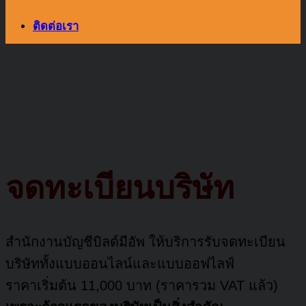
ติดต่อเรา
จดทะเบียนบริษัท
สำนักงานบัญชีบิลด์มีอัพ ให้บริการรับจดทะเบียน
บริษัททั้งแบบออนไลน์และแบบออฟไลฟ์
ราคาเริ่มต้น 11,000 บาท (ราคารวม VAT แล้ว)