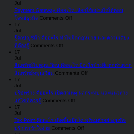
Jul
บริษัท
นา
Payment Gateway คืออะไร เลือกใช้อย่างไรให้ตอบ
คือ
จะ
on
โจทย์ธุรกิจ
Comments Off
ใคร?
Payment
ต้อ
17
สรุป
Gateway
Jul
จ่า
หน้าที่
คือ
รู้จักบัญชีม้า คืออะไร ทำไมผิดกฎหมาย และความเสี่ยง
เงิ
ความ
อะไร
on
ที่ต้องรู้
Comments Off
สม
รับ
รู้จัก
เลือก
17
ใน
Jul
ผิด
บัญชี
ใช้
อั
สินทรัพย์ไม่หมุนเวียน คืออะไร มีอะไรบ้างที่แตกต่างจาก
ชอบ
ม้า
อย่างไร
เท่
on
สินทรัพย์หมุนเวียน
Comments Off
และ
คือ
ให้
พร
สินทรัพย์
17
สิ่ง
อะไร
ตอบ
บอ
Jul
ไม่
ที่
ทำไม
โจทย์
บริษัทร้าง คืออะไร เปิดสาเหตุ ผลกระทบ และแนวทาง
ขั้น
หมุนเวียน
ต้อง
ผิด
ธุรกิจ
on
แก้ไขที่ควรรู้
Comments Off
ตอ
คือ
รู้
กฎหมาย
บริษัท
17
กา
อะไร
อัปเดต
Jul
และ
ร้าง
รับ
มี
Tax Point คืออะไร เกิดขึ้นเมื่อใด พร้อมตัวอย่างธุรกิจ
ล่าสุด
ความ
คือ
เงิ
อะไร
on
บริการเข้าใจง่าย
Comments Off
เสี่ยง
อะไร
ชด
Tax
บ้าง