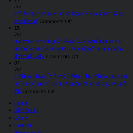
17
ที่
เปิด
Point
สำ
Jul
ที่
ต้อง
สาเหตุ
คือ
ลูก
ค่าใช้จ่ายบวกกลับทางภาษี คืออะไร รวมรายการต้อง
แตก
รู้
ผลก
อะไร
on
สรุ
ห้ามที่ควรรู้
Comments Off
ต่าง
ระทบ
ค่า
เกิด
15
คร
จาก
Jul
และ
ใช้
ขึ้น
แล้
สินทรัพย์
กองทุนสงเคราะห์ลูกจ้างคืออะไร พร้อมทั้งบอกความ
แนวทาง
จ่าย
เมื่อ
ที่
หมุนเวียน
แตกต่างระหว่างกองทุนสงเคราะห์ลูกจ้างและกองทุน
แก้ไข
บวก
ใด
นี่
on
สำรองเลี้ยงชีพ
Comments Off
ที่
กลับ
พร้อม
กองทุน
07
ควร
ทาง
ตัวอย่าง
Jul
สงเคราะห์
รู้
ภาษี
ธุรกิจ
ภาษีมรดกคืออะไร ใครบ้างที่ต้องเสียภาษีมรดกและบท
ลูกจ้าง
คือ
บริการ
ลงโทษอะไรหากไม่จ่ายหรือหลีกเลี่ยงภาษี สรุปครบแล้ว
คือ
อะไร
เข้าใจ
on
ที่นี่
Comments Off
อะไร
รวม
ง่าย
ภาษี
พร้อม
Home
รายการ
มรดก
ทั้ง
เกี่ยวกับเรา
ต้อง
คือ
บอก
บริการ
ห้าม
อะไร
ความ
บทความ
ที่
ใคร
แตก