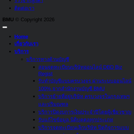
รีวิวจากลูกค้า
ควร
บ้าง
ต่าง
ติดต่อเรา
รู้
ที่
ระหว่าง
ต้อง
BMU
© Copyright 2026
กองทุน
เสีย
สงเคราะห์
ภาษี
Home
ลูกจ้าง
มรดก
เกี่ยวกับเรา
และ
และ
บริการ
กองทุน
บท
บริการทางด้านบัญชี
สำรอง
ลงโทษ
สอนจดทะเบียนบริษัทออนไลน์ DBD Biz
เลี้ยง
อะไร
Regist
ชีพ
หาก
รับทำบัญชีแบบครบวงจร ผ่านระบบออนไลน์
ไม่
100% จากสำนักงานบัญชี BMU
จ่าย
บริการย้ายที่อยู่บริษัท ครบวงจรในกรุงเทพฯ
หรือ
และปริมณฑล
หลีก
บริการปิดงบการเงินประจำปีโดยผู้เชี่ยวชาญ
เลี่ยง
รับแก้ไขข้อมูล นิติบุคคลทุกประเภท
ภาษี
บริการจดทะเบียนเลิกบริษัท ปิดกิจการแบบ