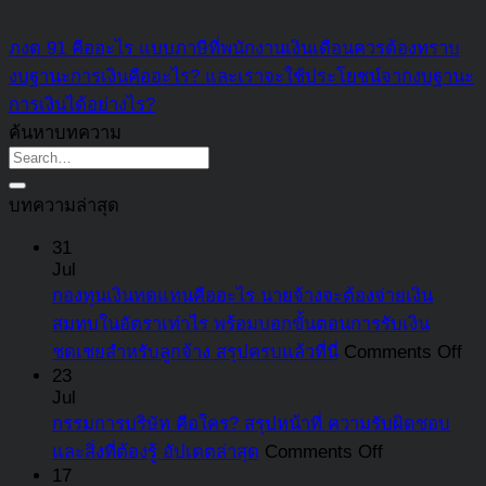
ภงด 91 คืออะไร แบบภาษีที่พนักงานเงินเดือนควรต้องทราบ
งบฐานะการเงินคืออะไร? และเราจะใช้ประโยชน์จากงบฐานะ
การเงินได้อย่างไร?
ค้นหาบทความ
บทความล่าสุด
31
Jul
กองทุนเงินทดแทนคืออะไร นายจ้างจะต้องจ่ายเงิน
สมทบในอัตราเท่าไร พร้อมบอกขั้นตอนการรับเงิน
on
ชดเชยสำหรับลูกจ้าง สรุปครบแล้วที่นี่
Comments Off
กอ
23
Jul
เงิ
กรรมการบริษัท คือใคร? สรุปหน้าที่ ความรับผิดชอบ
ทด
on
และสิ่งที่ต้องรู้ อัปเดตล่าสุด
Comments Off
คือ
กรรมการ
17
อะ