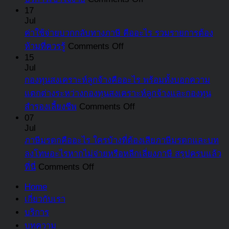
เสี่ยง
อะไร
ชด
Tax
บ้าง
17
ที่
เปิด
Point
สำ
Jul
ที่
ต้อง
สาเหตุ
คือ
ลูก
ค่าใช้จ่ายบวกกลับทางภาษี คืออะไร รวมรายการต้อง
แตก
รู้
ผลก
อะไร
on
สรุ
ห้ามที่ควรรู้
Comments Off
ต่าง
ระทบ
ค่า
เกิด
15
คร
จาก
Jul
และ
ใช้
ขึ้น
แล้
สินทรัพย์
กองทุนสงเคราะห์ลูกจ้างคืออะไร พร้อมทั้งบอกความ
แนวทาง
จ่าย
เมื่อ
ที่
หมุนเวียน
แตกต่างระหว่างกองทุนสงเคราะห์ลูกจ้างและกองทุน
แก้ไข
บวก
ใด
นี่
on
สำรองเลี้ยงชีพ
Comments Off
ที่
กลับ
พร้อม
กองทุน
07
ควร
ทาง
ตัวอย่าง
Jul
สงเคราะห์
รู้
ภาษี
ธุรกิจ
ภาษีมรดกคืออะไร ใครบ้างที่ต้องเสียภาษีมรดกและบท
ลูกจ้าง
คือ
บริการ
ลงโทษอะไรหากไม่จ่ายหรือหลีกเลี่ยงภาษี สรุปครบแล้ว
คือ
อะไร
เข้าใจ
on
ที่นี่
Comments Off
อะไร
รวม
ง่าย
ภาษี
พร้อม
Home
รายการ
มรดก
ทั้ง
เกี่ยวกับเรา
ต้อง
คือ
บอก
บริการ
ห้าม
อะไร
ความ
บทความ
ที่