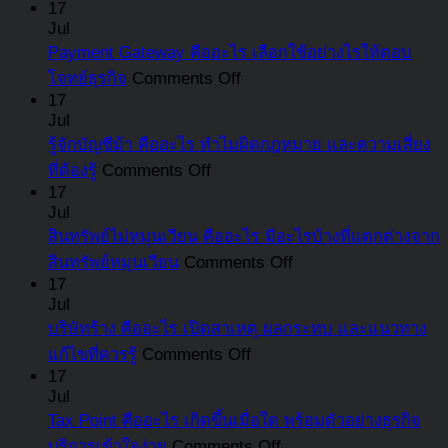
กรรมการ
17
อะ
Jul
บริษัท
นา
Payment Gateway คืออะไร เลือกใช้อย่างไรให้ตอบ
คือ
จะ
on
โจทย์ธุรกิจ
Comments Off
ใคร?
Payment
ต้อ
17
สรุป
Gateway
Jul
จ่า
หน้าที่
คือ
รู้จักบัญชีม้า คืออะไร ทำไมผิดกฎหมาย และความเสี่ยง
เงิ
ความ
อะไร
on
ที่ต้องรู้
Comments Off
สม
รับ
รู้จัก
เลือก
17
ใน
Jul
ผิด
บัญชี
ใช้
อั
สินทรัพย์ไม่หมุนเวียน คืออะไร มีอะไรบ้างที่แตกต่างจาก
ชอบ
ม้า
อย่างไร
เท่
on
สินทรัพย์หมุนเวียน
Comments Off
และ
คือ
ให้
พร
สินทรัพย์
17
สิ่ง
อะไร
ตอบ
บอ
Jul
ไม่
ที่
ทำไม
โจทย์
บริษัทร้าง คืออะไร เปิดสาเหตุ ผลกระทบ และแนวทาง
ขั้น
หมุนเวียน
ต้อง
ผิด
ธุรกิจ
on
แก้ไขที่ควรรู้
Comments Off
ตอ
คือ
รู้
กฎหมาย
บริษัท
17
กา
อะไร
อัปเดต
Jul
และ
ร้าง
รับ
มี
Tax Point คืออะไร เกิดขึ้นเมื่อใด พร้อมตัวอย่างธุรกิจ
ล่าสุด
ความ
คือ
เงิ
อะไร
on
บริการเข้าใจง่าย
Comments Off