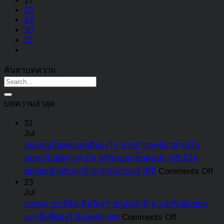
17
18
19
20
21
ค้นหาบทความ
บทความล่าสุด
31
Jul
กองทุนเงินทดแทนคืออะไร นายจ้างจะต้องจ่ายเงิน
สมทบในอัตราเท่าไร พร้อมบอกขั้นตอนการรับเงิน
on
ชดเชยสำหรับลูกจ้าง สรุปครบแล้วที่นี่
Comments Off
กอ
23
Jul
เงิ
กรรมการบริษัท คือใคร? สรุปหน้าที่ ความรับผิดชอบ
ทด
on
และสิ่งที่ต้องรู้ อัปเดตล่าสุด
Comments Off
คือ