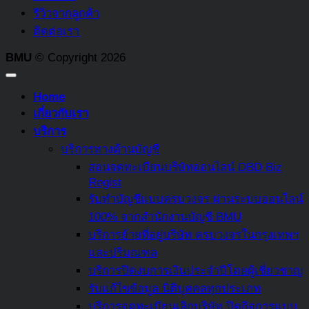
ใคร
แตก
รีวิวจากลูกค้า
ควร
บ้าง
ต่าง
ติดต่อเรา
รู้
ที่
ระหว่าง
ต้อง
BMU
© Copyright 2026
กองทุน
เสีย
สงเคราะห์
ภาษี
Home
ลูกจ้าง
มรดก
เกี่ยวกับเรา
และ
และ
บริการ
กองทุน
บท
บริการทางด้านบัญชี
สำรอง
ลงโทษ
สอนจดทะเบียนบริษัทออนไลน์ DBD Biz
เลี้ยง
อะไร
Regist
ชีพ
หาก
รับทำบัญชีแบบครบวงจร ผ่านระบบออนไลน์
ไม่
100% จากสำนักงานบัญชี BMU
จ่าย
บริการย้ายที่อยู่บริษัท ครบวงจรในกรุงเทพฯ
หรือ
และปริมณฑล
หลีก
บริการปิดงบการเงินประจำปีโดยผู้เชี่ยวชาญ
เลี่ยง
รับแก้ไขข้อมูล นิติบุคคลทุกประเภท
ภาษี
บริการจดทะเบียนเลิกบริษัท ปิดกิจการแบบ