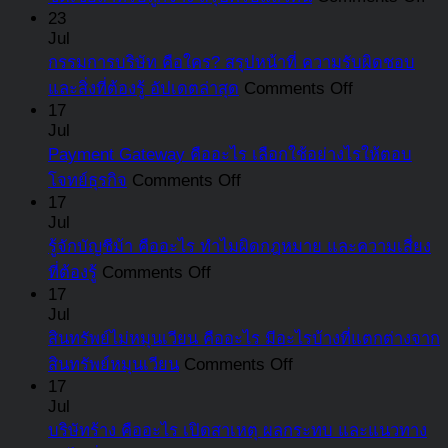
กอ
23
Jul
เงิ
กรรมการบริษัท คือใคร? สรุปหน้าที่ ความรับผิดชอบ
ทด
on
และสิ่งที่ต้องรู้ อัปเดตล่าสุด
Comments Off
คือ
กรรมการ
17
อะ
Jul
บริษัท
นา
Payment Gateway คืออะไร เลือกใช้อย่างไรให้ตอบ
คือ
จะ
on
โจทย์ธุรกิจ
Comments Off
ใคร?
Payment
ต้อ
17
สรุป
Gateway
Jul
จ่า
หน้าที่
คือ
รู้จักบัญชีม้า คืออะไร ทำไมผิดกฎหมาย และความเสี่ยง
เงิ
ความ
อะไร
on
ที่ต้องรู้
Comments Off
สม
รับ
รู้จัก
เลือก
17
ใน
Jul
ผิด
บัญชี
ใช้
อั
สินทรัพย์ไม่หมุนเวียน คืออะไร มีอะไรบ้างที่แตกต่างจาก
ชอบ
ม้า
อย่างไร
เท่
on
สินทรัพย์หมุนเวียน
Comments Off
และ
คือ
ให้
พร
สินทรัพย์
17
สิ่ง
อะไร
ตอบ
บอ
Jul
ไม่
ที่
ทำไม
โจทย์
บริษัทร้าง คืออะไร เปิดสาเหตุ ผลกระทบ และแนวทาง
ขั้น
หมุนเวียน
ต้อง
ผิด
ธุรกิจ