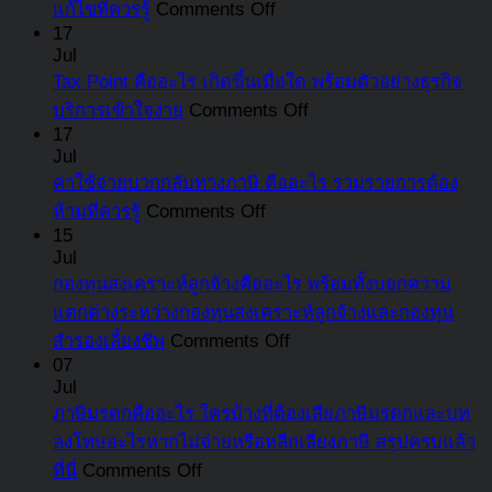
on
แก้ไขที่ควรรู้
Comments Off
ตอ
คือ
รู้
กฎหมาย
บริษัท
17
กา
อะไร
อัปเดต
Jul
และ
ร้าง
รับ
มี
Tax Point คืออะไร เกิดขึ้นเมื่อใด พร้อมตัวอย่างธุรกิจ
ล่าสุด
ความ
คือ
เงิ
อะไร
on
บริการเข้าใจง่าย
Comments Off
เสี่ยง
อะไร
ชด
Tax
บ้าง
17
ที่
เปิด
Point
สำ
Jul
ที่
ต้อง
สาเหตุ
คือ
ลูก
ค่าใช้จ่ายบวกกลับทางภาษี คืออะไร รวมรายการต้อง
แตก
รู้
ผลก
อะไร
on
สรุ
ห้ามที่ควรรู้
Comments Off
ต่าง
ระทบ
ค่า
เกิด
15
คร
จาก
Jul
และ
ใช้
ขึ้น
แล้
สินทรัพย์
กองทุนสงเคราะห์ลูกจ้างคืออะไร พร้อมทั้งบอกความ
แนวทาง
จ่าย
เมื่อ
ที่
หมุนเวียน
แตกต่างระหว่างกองทุนสงเคราะห์ลูกจ้างและกองทุน
แก้ไข
บวก
ใด
นี่
on
สำรองเลี้ยงชีพ
Comments Off
ที่
กลับ
พร้อม
กองทุน
07
ควร
ทาง
ตัวอย่าง
Jul
สงเคราะห์
รู้
ภาษี
ธุรกิจ
ภาษีมรดกคืออะไร ใครบ้างที่ต้องเสียภาษีมรดกและบท
ลูกจ้าง
คือ
บริการ
ลงโทษอะไรหากไม่จ่ายหรือหลีกเลี่ยงภาษี สรุปครบแล้ว
คือ
อะไร
เข้าใจ
on
ที่นี่
Comments Off
อะไร
รวม
ง่าย
ภาษี