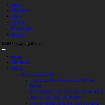
พร้อม
Home
รายการ
มรดก
ทั้ง
เกี่ยวกับเรา
ต้อง
คือ
บอก
บริการ
ห้าม
อะไร
ความ
บทความ
ที่
ใคร
แตก
รีวิวจากลูกค้า
ควร
บ้าง
ต่าง
ติดต่อเรา
รู้
ที่
ระหว่าง
ต้อง
BMU
© Copyright 2026
กองทุน
เสีย
สงเคราะห์
ภาษี
Home
ลูกจ้าง
มรดก
เกี่ยวกับเรา
และ
และ
บริการ
กองทุน
บท
บริการทางด้านบัญชี
สำรอง
ลงโทษ
สอนจดทะเบียนบริษัทออนไลน์ DBD Biz
เลี้ยง
อะไร
Regist
ชีพ
หาก
รับทำบัญชีแบบครบวงจร ผ่านระบบออนไลน์
ไม่
100% จากสำนักงานบัญชี BMU
จ่าย
บริการย้ายที่อยู่บริษัท ครบวงจรในกรุงเทพฯ