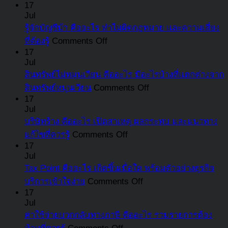
Payment
ต้อ
17
สรุป
Gateway
Jul
จ่า
หน้าที่
คือ
รู้จักบัญชีม้า คืออะไร ทำไมผิดกฎหมาย และความเสี่ยง
เงิ
ความ
อะไร
on
ที่ต้องรู้
Comments Off
สม
รับ
รู้จัก
เลือก
17
ใน
Jul
ผิด
บัญชี
ใช้
อั
สินทรัพย์ไม่หมุนเวียน คืออะไร มีอะไรบ้างที่แตกต่างจาก
ชอบ
ม้า
อย่างไร
เท่
on
สินทรัพย์หมุนเวียน
Comments Off
และ
คือ
ให้
พร
สินทรัพย์
17
สิ่ง
อะไร
ตอบ
บอ
Jul
ไม่
ที่
ทำไม
โจทย์
บริษัทร้าง คืออะไร เปิดสาเหตุ ผลกระทบ และแนวทาง
ขั้น
หมุนเวียน
ต้อง
ผิด
ธุรกิจ
on
แก้ไขที่ควรรู้
Comments Off
ตอ
คือ
รู้
กฎหมาย
บริษัท
17
กา
อะไร
อัปเดต
Jul
และ
ร้าง
รับ
มี
Tax Point คืออะไร เกิดขึ้นเมื่อใด พร้อมตัวอย่างธุรกิจ
ล่าสุด
ความ
คือ
เงิ
อะไร
on
บริการเข้าใจง่าย
Comments Off
เสี่ยง
อะไร
ชด
Tax
บ้าง
17
ที่
เปิด
Point
สำ
Jul
ที่
ต้อง
สาเหตุ
คือ
ลูก
ค่าใช้จ่ายบวกกลับทางภาษี คืออะไร รวมรายการต้อง
แตก
รู้
ผลก
อะไร
on
สรุ