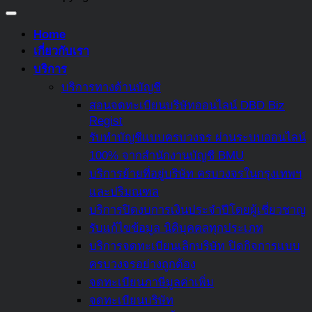
กองทุน
เสีย
สงเคราะห์
ภาษี
Home
ลูกจ้าง
มรดก
เกี่ยวกับเรา
และ
และ
บริการ
กองทุน
บท
บริการทางด้านบัญชี
สำรอง
ลงโทษ
สอนจดทะเบียนบริษัทออนไลน์ DBD Biz
เลี้ยง
อะไร
Regist
ชีพ
หาก
รับทำบัญชีแบบครบวงจร ผ่านระบบออนไลน์
ไม่
100% จากสำนักงานบัญชี BMU
จ่าย
บริการย้ายที่อยู่บริษัท ครบวงจรในกรุงเทพฯ
หรือ
และปริมณฑล
หลีก
บริการปิดงบการเงินประจำปีโดยผู้เชี่ยวชาญ
เลี่ยง
รับแก้ไขข้อมูล นิติบุคคลทุกประเภท
ภาษี
บริการจดทะเบียนเลิกบริษัท ปิดกิจการแบบ
สรุป
ครบวงจรอย่างถูกต้อง
ครบ
จดทะเบียนภาษีมูลค่าเพิ่ม
แล้ว
จดทะเบียนบริษัท