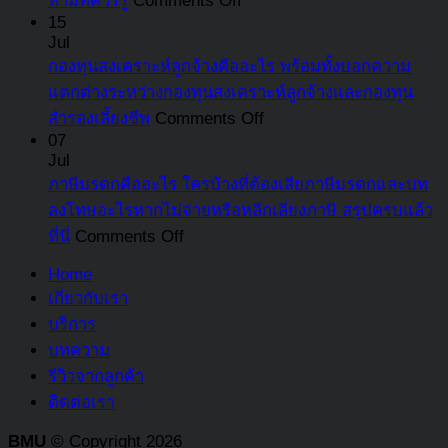
ห้ามที่ควรรู้
Comments Off
ต่าง
ระทบ
ค่า
เกิด
15
คร
จาก
Jul
และ
ใช้
ขึ้น
แล้
สินทรัพย์
กองทุนสงเคราะห์ลูกจ้างคืออะไร พร้อมทั้งบอกความ
แนวทาง
จ่าย
เมื่อ
ที่
หมุนเวียน
แตกต่างระหว่างกองทุนสงเคราะห์ลูกจ้างและกองทุน
แก้ไข
บวก
ใด
นี่
on
สำรองเลี้ยงชีพ
Comments Off
ที่
กลับ
พร้อม
กองทุน
07
ควร
ทาง
ตัวอย่าง
Jul
สงเคราะห์
รู้
ภาษี
ธุรกิจ
ภาษีมรดกคืออะไร ใครบ้างที่ต้องเสียภาษีมรดกและบท
ลูกจ้าง
คือ
บริการ
ลงโทษอะไรหากไม่จ่ายหรือหลีกเลี่ยงภาษี สรุปครบแล้ว
คือ
อะไร
เข้าใจ
on
ที่นี่
Comments Off
อะไร
รวม
ง่าย
ภาษี
พร้อม
Home
รายการ
มรดก
ทั้ง
เกี่ยวกับเรา
ต้อง
คือ
บอก
บริการ
ห้าม
อะไร
ความ
บทความ
ที่
ใคร
แตก
รีวิวจากลูกค้า
ควร
บ้าง
ต่าง
ติดต่อเรา
รู้
ที่
ระหว่าง
ต้อง
BMU
© Copyright 2026