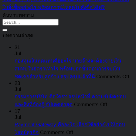
ใบสั่งซื้ออย่างไร พร้อมดาวน์โหลดใบสั่งซื้อได้ฟรี
ค้นหาบทความ
บทความล่าสุด
31
Jul
กองทุนเงินทดแทนคืออะไร นายจ้างจะต้องจ่ายเงิน
สมทบในอัตราเท่าไร พร้อมบอกขั้นตอนการรับเงิน
on
ชดเชยสำหรับลูกจ้าง สรุปครบแล้วที่นี่
Comments Off
กอ
23
Jul
เงิ
กรรมการบริษัท คือใคร? สรุปหน้าที่ ความรับผิดชอบ
ทด
on
และสิ่งที่ต้องรู้ อัปเดตล่าสุด
Comments Off
คือ
กรรมการ
17
อะ
Jul
บริษัท
นา
Payment Gateway คืออะไร เลือกใช้อย่างไรให้ตอบ
คือ
จะ
on
โจทย์ธุรกิจ
Comments Off
ใคร?