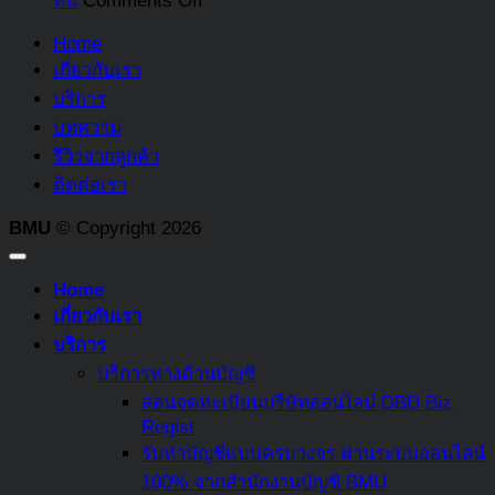
ที่นี่
Comments Off
อะไร
รวม
ง่าย
ภาษี
พร้อม
Home
รายการ
มรดก
ทั้ง
เกี่ยวกับเรา
ต้อง
คือ
บอก
บริการ
ห้าม
อะไร
ความ
บทความ
ที่
ใคร
แตก
รีวิวจากลูกค้า
ควร
บ้าง
ต่าง
ติดต่อเรา
รู้
ที่
ระหว่าง
ต้อง
BMU
© Copyright 2026
กองทุน
เสีย
สงเคราะห์
ภาษี
Home
ลูกจ้าง
มรดก
เกี่ยวกับเรา
และ
และ
บริการ
กองทุน
บท
บริการทางด้านบัญชี
สำรอง
ลงโทษ
สอนจดทะเบียนบริษัทออนไลน์ DBD Biz
เลี้ยง
อะไร
Regist
ชีพ
หาก
รับทำบัญชีแบบครบวงจร ผ่านระบบออนไลน์
ไม่
100% จากสำนักงานบัญชี BMU