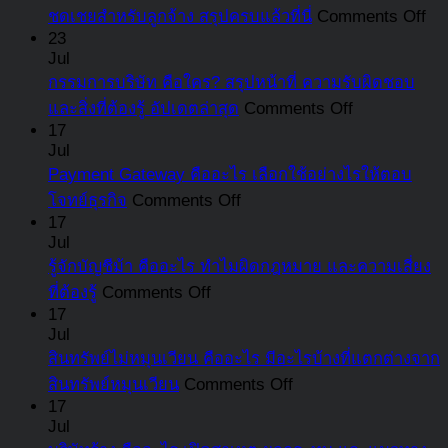
on
ชดเชยสำหรับลูกจ้าง สรุปครบแล้วที่นี่
Comments Off
กอ
23
Jul
เงิ
กรรมการบริษัท คือใคร? สรุปหน้าที่ ความรับผิดชอบ
ทด
on
และสิ่งที่ต้องรู้ อัปเดตล่าสุด
Comments Off
คือ
กรรมการ
17
อะ
Jul
บริษัท
นา
Payment Gateway คืออะไร เลือกใช้อย่างไรให้ตอบ
คือ
จะ
on
โจทย์ธุรกิจ
Comments Off
ใคร?
Payment
ต้อ
17
สรุป
Gateway
Jul
จ่า
หน้าที่
คือ
รู้จักบัญชีม้า คืออะไร ทำไมผิดกฎหมาย และความเสี่ยง
เงิ
ความ
อะไร
on
ที่ต้องรู้
Comments Off
สม
รับ
รู้จัก
เลือก
17
ใน
Jul
ผิด
บัญชี
ใช้
อั
สินทรัพย์ไม่หมุนเวียน คืออะไร มีอะไรบ้างที่แตกต่างจาก
ชอบ
ม้า
อย่างไร
เท่
on
สินทรัพย์หมุนเวียน
Comments Off
และ
คือ
ให้
พร
สินทรัพย์
17
สิ่ง
อะไร
ตอบ
บอ
Jul
ไม่
ที่
ทำไม
โจทย์