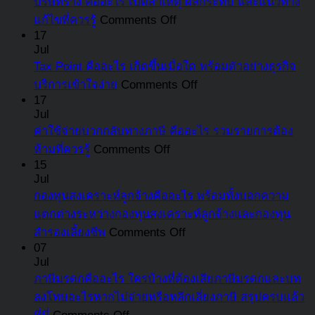
บริษัทร้าง คืออะไร เปิดสาเหตุ ผลกระทบ และแนวทาง
ขั้น
หมุนเวียน
ต้อง
ผิด
ธุรกิจ
on
แก้ไขที่ควรรู้
Comments Off
ตอ
คือ
รู้
กฎหมาย
บริษัท
17
กา
อะไร
อัปเดต
Jul
และ
ร้าง
รับ
มี
Tax Point คืออะไร เกิดขึ้นเมื่อใด พร้อมตัวอย่างธุรกิจ
ล่าสุด
ความ
คือ
เงิ
อะไร
on
บริการเข้าใจง่าย
Comments Off
เสี่ยง
อะไร
ชด
Tax
บ้าง
17
ที่
เปิด
Point
สำ
Jul
ที่
ต้อง
สาเหตุ
คือ
ลูก
ค่าใช้จ่ายบวกกลับทางภาษี คืออะไร รวมรายการต้อง
แตก
รู้
ผลก
อะไร
on
สรุ
ห้ามที่ควรรู้
Comments Off
ต่าง
ระทบ
ค่า
เกิด
15
คร
จาก
Jul
และ
ใช้
ขึ้น
แล้
สินทรัพย์
กองทุนสงเคราะห์ลูกจ้างคืออะไร พร้อมทั้งบอกความ
แนวทาง
จ่าย
เมื่อ
ที่
หมุนเวียน
แตกต่างระหว่างกองทุนสงเคราะห์ลูกจ้างและกองทุน
แก้ไข
บวก
ใด
นี่
on
สำรองเลี้ยงชีพ
Comments Off
ที่
กลับ
พร้อม
กองทุน
07
ควร
ทาง
ตัวอย่าง
Jul
สงเคราะห์
รู้
ภาษี
ธุรกิจ
ภาษีมรดกคืออะไร ใครบ้างที่ต้องเสียภาษีมรดกและบท
ลูกจ้าง
คือ
บริการ
ลงโทษอะไรหากไม่จ่ายหรือหลีกเลี่ยงภาษี สรุปครบแล้ว
คือ
อะไร
เข้าใจ
on