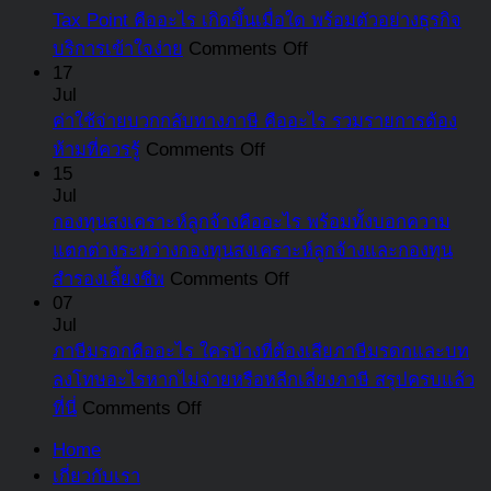
รับ
มี
Tax Point คืออะไร เกิดขึ้นเมื่อใด พร้อมตัวอย่างธุรกิจ
ล่าสุด
ความ
คือ
เงิ
อะไร
on
บริการเข้าใจง่าย
Comments Off
เสี่ยง
อะไร
ชด
Tax
บ้าง
17
ที่
เปิด
Point
สำ
Jul
ที่
ต้อง
สาเหตุ
คือ
ลูก
ค่าใช้จ่ายบวกกลับทางภาษี คืออะไร รวมรายการต้อง
แตก
รู้
ผลก
อะไร
on
สรุ
ห้ามที่ควรรู้
Comments Off
ต่าง
ระทบ
ค่า
เกิด
15
คร
จาก
Jul
และ
ใช้
ขึ้น
แล้
สินทรัพย์
กองทุนสงเคราะห์ลูกจ้างคืออะไร พร้อมทั้งบอกความ
แนวทาง
จ่าย
เมื่อ
ที่
หมุนเวียน
แตกต่างระหว่างกองทุนสงเคราะห์ลูกจ้างและกองทุน
แก้ไข
บวก
ใด
นี่
on
สำรองเลี้ยงชีพ
Comments Off
ที่
กลับ
พร้อม
กองทุน
07
ควร
ทาง
ตัวอย่าง
Jul
สงเคราะห์
รู้
ภาษี
ธุรกิจ
ภาษีมรดกคืออะไร ใครบ้างที่ต้องเสียภาษีมรดกและบท
ลูกจ้าง
คือ
บริการ
ลงโทษอะไรหากไม่จ่ายหรือหลีกเลี่ยงภาษี สรุปครบแล้ว
คือ
อะไร
เข้าใจ
on
ที่นี่
Comments Off
อะไร
รวม
ง่าย
ภาษี
พร้อม
Home
รายการ
มรดก
ทั้ง
เกี่ยวกับเรา
ต้อง
คือ