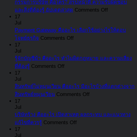
กรรมการบริษัท คือใคร? สรุปหน้าที่ ความรับผิดชอบ
ทด
on
และสิ่งที่ต้องรู้ อัปเดตล่าสุด
Comments Off
คือ
กรรมการ
17
อะ
Jul
บริษัท
นา
Payment Gateway คืออะไร เลือกใช้อย่างไรให้ตอบ
คือ
จะ
on
โจทย์ธุรกิจ
Comments Off
ใคร?
Payment
ต้อ
17
สรุป
Gateway
Jul
จ่า
หน้าที่
คือ
รู้จักบัญชีม้า คืออะไร ทำไมผิดกฎหมาย และความเสี่ยง
เงิ
ความ
อะไร
on
ที่ต้องรู้
Comments Off
สม
รับ
รู้จัก
เลือก
17
ใน
Jul
ผิด
บัญชี
ใช้
อั
สินทรัพย์ไม่หมุนเวียน คืออะไร มีอะไรบ้างที่แตกต่างจาก
ชอบ
ม้า
อย่างไร
เท่
on
สินทรัพย์หมุนเวียน
Comments Off
และ
คือ
ให้
พร
สินทรัพย์
17
สิ่ง
อะไร
ตอบ
บอ
Jul
ไม่
ที่
ทำไม
โจทย์
บริษัทร้าง คืออะไร เปิดสาเหตุ ผลกระทบ และแนวทาง
ขั้น
หมุนเวียน
ต้อง
ผิด
ธุรกิจ
on
แก้ไขที่ควรรู้
Comments Off
ตอ
คือ
รู้
กฎหมาย
บริษัท
17
กา
อะไร
อัปเดต
Jul
และ
ร้าง