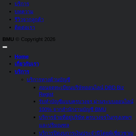
บอก
บริการ
ห้าม
อะไร
ความ
บทความ
ที่
ใคร
แตก
รีวิวจากลูกค้า
ควร
บ้าง
ต่าง
ติดต่อเรา
รู้
ที่
ระหว่าง
ต้อง
BMU
© Copyright 2026
กองทุน
เสีย
สงเคราะห์
ภาษี
Home
ลูกจ้าง
มรดก
เกี่ยวกับเรา
และ
และ
บริการ
กองทุน
บท
บริการทางด้านบัญชี
สำรอง
ลงโทษ
สอนจดทะเบียนบริษัทออนไลน์ DBD Biz
เลี้ยง
อะไร
Regist
ชีพ
หาก
รับทำบัญชีแบบครบวงจร ผ่านระบบออนไลน์
ไม่
100% จากสำนักงานบัญชี BMU
จ่าย
บริการย้ายที่อยู่บริษัท ครบวงจรในกรุงเทพฯ
หรือ
และปริมณฑล
หลีก
บริการปิดงบการเงินประจำปีโดยผู้เชี่ยวชาญ