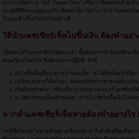
การระบุข้อความ “A/C Payee Only” หรือการขีดคร่อมด้วยเส
ของผู้ที่มีชื่อระบุอยู่บนหน้าเช็คเท่านั้น ไม่สามารถนำไปแลกเป็
ไปแอบอ้างขึ้นเงินได้เป็นอย่างดี
วิธีนำ
แคชเชียร์เช็ค
ไปขึ้นเงิน ต้องทำอย่า
เมื่อคุณได้รับ
แคชเชียร์เช็ค
มาแล้ว ขั้นตอนการนำไปเปลี่ยนเป็น
หมุนเวียนในธุรกิจ ซึ่งมีแนวทางปฏิบัติ ดังนี้
นำไปขึ้นเงินที่ธนาคารเจ้าของเช็ค : จะได้รับเงินเร็วที่สุด
เตรียมเอกสารให้พร้อม : ต้องพกบัตรประชาชนฉบับจริงและส
เซ็นชื่อสลักหลัง : เขียนชื่อ-นามสกุล และเบอร์โทรศัพท์ที่ด้
ระวังค่าธรรมเนียมข้ามเขต : หากนำเช็คไปขึ้นเงินในจัง
หากทำ
แคชเชียร์เช็ค
หายต้องทำอย่างไร 
กรณีที่เกิดเหตุไม่คาดฝันอย่างเช็คสูญหาย สิ่งสำคัญที่สุดคือค