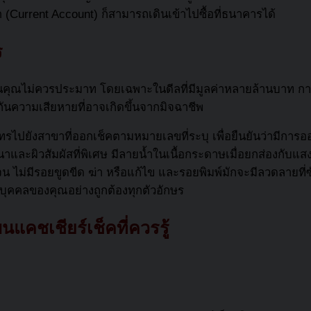
ช็ค (Current Account) ก็สามารถเดินเข้าไปซื้อที่ธนาคารได้
ร
เงินคุณไม่ควรประมาท โดยเฉพาะในดีลที่มีมูลค่าหลายล้านบาท
งกันความเสียหายที่อาจเกิดขึ้นจากมิจฉาชีพ
อโทรไปยังสาขาที่ออกเช็คตามหมายเลขที่ระบุ เพื่อยืนยันว่ามีการอ
ละผิวสัมผัสที่พิเศษ มีลายน้ำในเนื้อกระดาษเมื่อยกส่องกับแส
เจน ไม่มีรอยขูดขีด ฆ่า หรือแก้ไข และรอยพิมพ์มักจะมีลวดลาย
ิบุคคลของคุณอย่างถูกต้องทุกตัวอักษร
บน
แคชเชียร์เช็ค
ที่ควรรู้