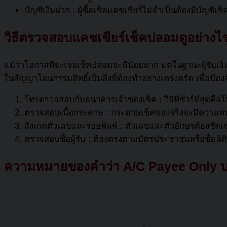
บัญชีเงินฝาก : ผู้ซื้อเช็คแคชเชียร์ไม่จำเป็นต้องมีบัญชีเ
วิธีตรวจสอบ
แคชเชียร์เช็ค
ปลอมดูอย่างไ
แม้ว่าโอกาสที่จะเจอเช็คปลอมจะมีน้อยมาก แต่ในฐานะผู้รับ
ในสัญญาโอนกรรมสิทธิ์เป็นสิ่งที่ต้องทำอย่างเคร่งครัด เพื่อป้อ
โทรตรวจสอบกับธนาคารเจ้าของเช็ค : วิธีที่ชัวร์ที่สุดคื
ตรวจสอบเนื้อกระดาษ : กระดาษเช็คของจริงจะมีความหนาแ
สังเกตตัวเลขและรอยพิมพ์ : ตัวเลขและตัวอักษรต้องชัด
ตรวจสอบชื่อผู้รับ : ต้องตรงตามบัตรประชาชนหรือชื่อนิต
ความหมายของคำว่า A/C Payee Only 