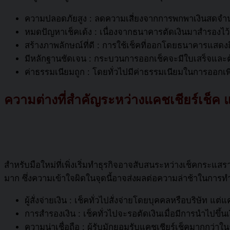
ความปลอดภัยสูง : ลดความเสี่ยงจากการพกพาเงินสดจำน
หมดปัญหาเช็คเด้ง : เนื่องจากธนาคารตัดเงินมาสำรองไว้ตั้ง
สร้างภาพลักษณ์ที่ดี : การใช้เช็คที่ออกโดยธนาคารแสด
มีหลักฐานชัดเจน : กระบวนการออกเช็คจะมีใบเสร็จและต
ค่าธรรมเนียมถูก : โดยทั่วไปมีค่าธรรมเนียมในการออกเพ
ความต่างที่สำคัญระหว่าง
แคชเชียร์เช็ค
แ
สำหรับมือใหม่ที่เพิ่งเริ่มทำธุรกิจอาจสับสนระหว่างเช็คกระแสรา
มาก ซึ่งความเข้าใจผิดในจุดนี้อาจส่งผลต่อความล่าช้าในการท
ผู้สั่งจ่ายเงิน : เช็คทั่วไปสั่งจ่ายโดยบุคคลหรือบริษัท แต่
แค
การสำรองเงิน : เช็คทั่วไปจะรอตัดเงินเมื่อมีการนำไปขึ้นเง
ความน่าเชื่อถือ : ผู้รับมักยอมรับ
แคชเชียร์เช็ค
มากกว่าใน