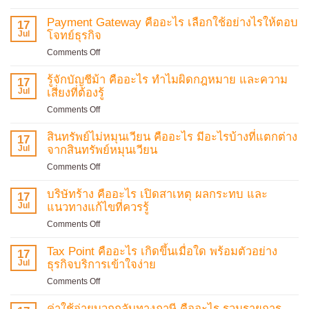
กรรมการ
นายจ้าง
บริษัท
Payment Gateway คืออะไร เลือกใช้อย่างไรให้ตอบ
17
จะ
คือ
Jul
โจทย์ธุรกิจ
ต้อง
ใคร?
จ่าย
on
Comments Off
สรุป
เงิน
Payment
หน้าที่
สมทบ
Gateway
รู้จักบัญชีม้า คืออะไร ทำไมผิดกฎหมาย และความ
17
ความ
ใน
คือ
Jul
เสี่ยงที่ต้องรู้
รับ
อัตรา
อะไร
ผิด
on
Comments Off
เท่าไร
เลือก
ชอบ
รู้จัก
พร้อม
ใช้
และ
บัญชี
สินทรัพย์ไม่หมุนเวียน คืออะไร มีอะไรบ้างที่แตกต่าง
บอก
17
อย่างไร
สิ่ง
ม้า
Jul
จากสินทรัพย์หมุนเวียน
ขั้น
ให้
ที่
คือ
ตอน
ตอบ
on
Comments Off
ต้อง
อะไร
การ
โจทย์
สินทรัพย์
รู้
ทำไม
รับ
ธุรกิจ
ไม่
บริษัทร้าง คืออะไร เปิดสาเหตุ ผลกระทบ และ
อัปเดต
17
ผิด
เงิน
หมุนเวียน
Jul
แนวทางแก้ไขที่ควรรู้
ล่าสุด
กฎหมาย
ชดเชย
คือ
และ
สำหรับ
on
Comments Off
อะไร
ความ
ลูกจ้าง
บริษัท
มี
เสี่ยง
สรุป
ร้าง
Tax Point คืออะไร เกิดขึ้นเมื่อใด พร้อมตัวอย่าง
17
อะไร
ที่
ครบ
คือ
Jul
ธุรกิจบริการเข้าใจง่าย
บ้าง
ต้อง
แล้ว
อะไร
ที่
on
Comments Off
รู้
ที่
เปิด
แตก
Tax
นี่
สาเหตุ
ต่าง
Point
ค่าใช้จ่ายบวกกลับทางภาษี คืออะไร รวมรายการ