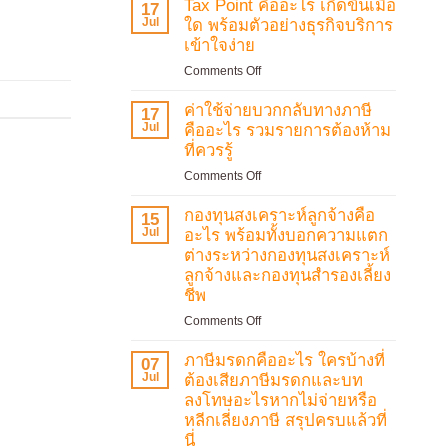
ร้าง
Tax Point คืออะไร เกิดขึ้นเมื่อ
บ้าง
17
รู้
คือ
Jul
ที่
ใด พร้อมตัวอย่างธุรกิจบริการ
อะไร
แตก
เข้าใจง่าย
เปิด
ต่าง
on
Comments Off
สาเหตุ
จาก
Tax
ผลก
สินทรัพย์
Point
ค่าใช้จ่ายบวกกลับทางภาษี
ระทบ
17
หมุนเวียน
คือ
Jul
และ
คืออะไร รวมรายการต้องห้าม
อะไร
แนวทาง
ที่ควรรู้
เกิด
แก้ไข
on
Comments Off
ขึ้น
ที่
ค่า
เมื่อ
ควร
ใช้
กองทุนสงเคราะห์ลูกจ้างคือ
ใด
15
รู้
จ่าย
Jul
พร้อม
อะไร พร้อมทั้งบอกความแตก
บวก
ตัวอย่าง
ต่างระหว่างกองทุนสงเคราะห์
กลับ
ธุรกิจ
ลูกจ้างและกองทุนสำรองเลี้ยง
ทาง
บริการ
ชีพ
ภาษี
เข้าใจ
คือ
on
Comments Off
ง่าย
อะไร
กองทุน
รวม
สงเคราะห์
ภาษีมรดกคืออะไร ใครบ้างที่
07
รายการ
ลูกจ้าง
Jul
ต้องเสียภาษีมรดกและบท
ต้อง
คือ
ลงโทษอะไรหากไม่จ่ายหรือ
ห้าม
อะไร
หลีกเลี่ยงภาษี สรุปครบแล้วที่
ที่
พร้อม
นี่
ควร
ทั้ง