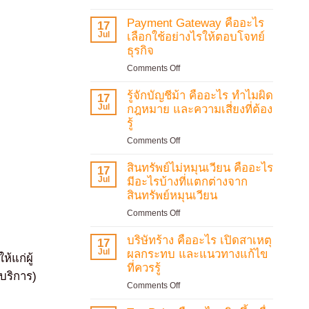
กรรมการ
จะ
บริษัท
Payment Gateway คืออะไร
ต้อง
17
คือ
Jul
จ่าย
เลือกใช้อย่างไรให้ตอบโจทย์
ใคร?
เงิน
ธุรกิจ
สรุป
สมทบ
on
Comments Off
หน้าที่
ใน
Payment
ความ
อัตรา
Gateway
รู้จักบัญชีม้า คืออะไร ทำไมผิด
รับ
17
เท่าไร
คือ
Jul
ผิด
กฎหมาย และความเสี่ยงที่ต้อง
พร้อม
อะไร
ชอบ
รู้
บอก
เลือก
และ
ขั้น
on
Comments Off
ใช้
สิ่ง
ตอน
รู้จัก
อย่างไร
ที่
การ
บัญชี
สินทรัพย์ไม่หมุนเวียน คืออะไร
ให้
17
ต้อง
รับ
ม้า
Jul
ตอบ
มีอะไรบ้างที่แตกต่างจาก
รู้
เงิน
คือ
โจทย์
สินทรัพย์หมุนเวียน
อัปเดต
ชดเชย
อะไร
ธุรกิจ
ล่าสุด
สำหรับ
on
Comments Off
ทำไม
ลูกจ้าง
สินทรัพย์
ผิด
สรุป
ไม่
บริษัทร้าง คืออะไร เปิดสาเหตุ
กฎหมาย
17
ครบ
หมุนเวียน
Jul
และ
ผลกระทบ และแนวทางแก้ไข
้แก่ผู้
แล้ว
คือ
ความ
ที่ควรรู้
ที่
้บริการ)
อะไร
เสี่ยง
นี่
on
Comments Off
มี
ที่
บริษัท
อะไร
ต้อง